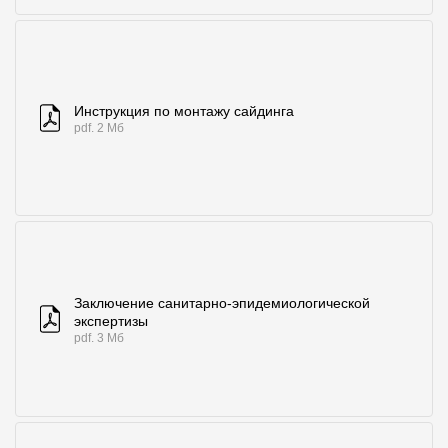
Где купить?
Алтайский край
Инструкция по монтажу сайдинга
pdf. 2 Мб
Контакты
8 800 100 71 45
site@docke.ru
Адрес
125212, Россия, Москва, Головинское ш., д. 5, стр. 1
(БЦ "Водный
Заключение санитарно-эпидемиологической
Режим работы
экспертизы
pdf. 3 Мб
Пн-Пт - 10-19
Сб-Вс - выходной