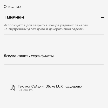
Описание
О компании
Назначение
Контакты
Используется для закрытия концов рядовых панелей
Контроль качества кровли
на внутренних углах дома и декоративной отделки
Качество фасадов
Награды
Отправка рекламации
Документация / сертификаты
Предложения по сотрудничеству
Вакансии
B2B
Техлист Сайдинг Döcke LUX под дерево
pdf. 662 Кб
Отзывы