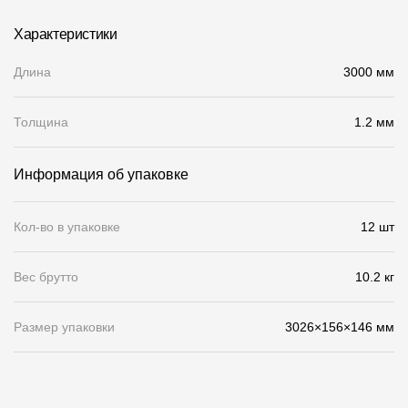
Чертежи
Характеристики
Текстуры
Длина
3000 мм
Фото объектов
Толщина
1.2 мм
Вопрос-ответ/Faq
Статьи
Информация об упаковке
Сервисы
Кол-во в упаковке
12 шт
Конструктор
Вес брутто
10.2 кг
Калькулятор
Размер упаковки
3026×156×146 мм
Цены
Компания