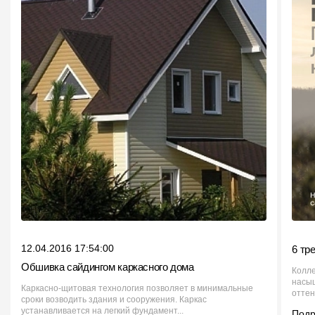
12.04.2016 17:54:00
6 тр
Обшивка сайдингом каркасного дома
Колле
насыщ
Каркасно-щитовая технология позволяет в минимальные
оттен
сроки возводить здания и сооружения. Каркас
устанавливается на легкий фундамент...
Под