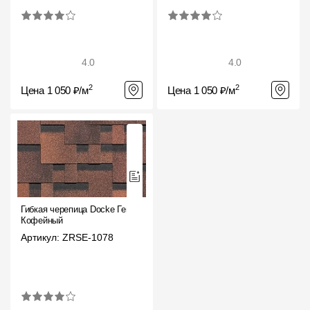
Пластиковые водосточные системы
Металлические водосточные системы
Водосборник
4.0
4.0
2
2
Цена 1 050 ₽/м
Цена 1 050 ₽/м
Чердачные лестницы
Документация
Документация
Инструкции по монтажу
Гибкая черепица Docke Генуя
Кофейный
Технические листы
Артикул: ZRSE-1078
Рекламные материалы
Сертификаты
Гарантии