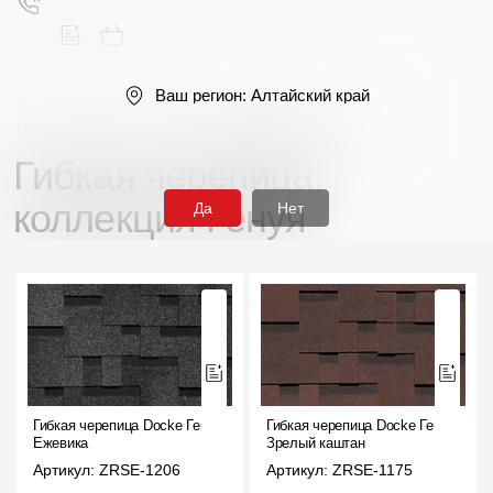
Ваш регион:
Алтайский край
Деке
/
Гибкая черепица
/
Однослойная
/
Серия Премиум (Premium)
/
Коллекция Генуя
Гибкая черепица,
Поиск
коллекция Генуя
Да
Нет
Продукция
Фасадные материалы
Сайдинг
Гибкая черепица Docke Генуя
Гибкая черепица Docke Генуя
Ежевика
Зрелый каштан
Софиты
Артикул: ZRSE-1206
Артикул: ZRSE-1175