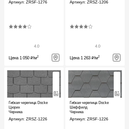
Артикул: ZRSF-1276
Артикул: ZRSZ-1206
Где купить?
Алтайский край
4.0
4.0
Контакты
2
2
Цена 1 050 ₽/м
Цена 1 263 ₽/м
8 800 100 71 45
site@docke.ru
Адрес
125212, Россия, Москва, Головинское ш., д. 5, стр. 1
(БЦ "Водный
Режим работы
Пн-Пт - 10-19
Гибкая черепица Docke
Гибкая черепица Docke
Сб-Вс - выходной
Цюрих
Шеффилд
Черника
Черника
Артикул: ZRSZ-1226
Артикул: ZRSF-1226