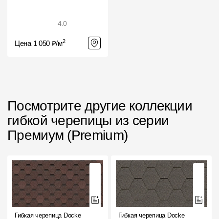
Чертежи
4.0
Текстуры
2
Цена 1 050 ₽/м
Фото объектов
Вопрос-ответ/Faq
Статьи
Посмотрите другие коллекции
Сервисы
гибкой черепицы из серии
Премиум (Premium)
Конструктор
Калькулятор
Цены
Компания
Гибкая черепица Docke
Гибкая черепица Docke