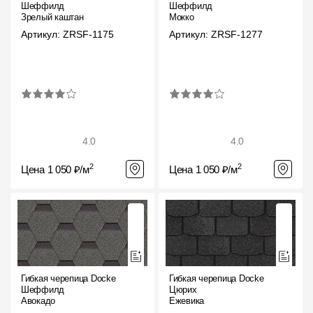
Шеффилд
Шеффилд
Зрелый каштан
Мокко
О компании
Артикул: ZRSF-1175
Артикул: ZRSF-1277
Контакты
Контроль качества кровли
Качество фасадов
Награды
4.0
4.0
Отправка рекламации
2
2
Цена 1 050 ₽/м
Цена 1 050 ₽/м
Предложения по сотрудничеству
Вакансии
B2B
Отзывы
Гибкая черепица Docke
Гибкая черепица Docke
Шеффилд
Цюрих
Авокадо
Ежевика