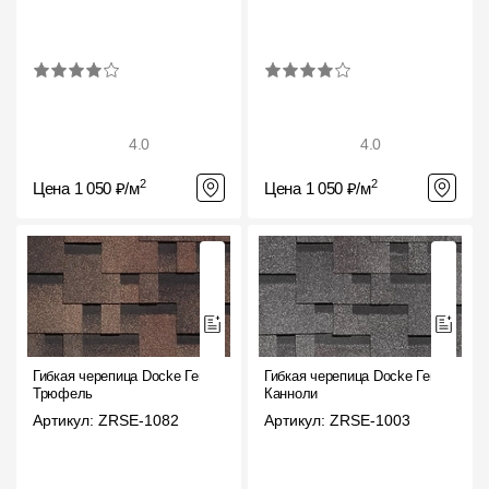
Фасадные панели
Фасадная плитка
Комплектующие для фасадов
4.0
4.0
Пленки и мембраны
2
2
Цена 1 050 ₽/м
Цена 1 050 ₽/м
Мягкая кровля
Однослойная черепица
Ламинированная черепица
Комплектующие к кровле
Гибкая черепица Docke Генуя
Гибкая черепица Docke Генуя
Кровельная вентиляция
Трюфель
Канноли
Артикул: ZRSE-1082
Артикул: ZRSE-1003
Водостоки