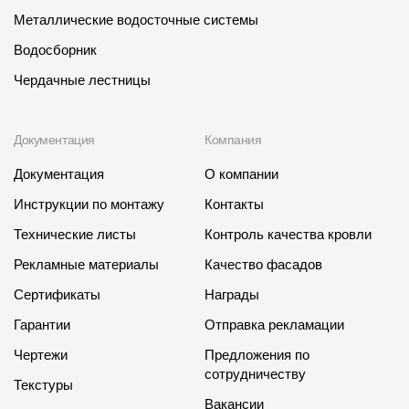
Где купить?
Металлические водосточные системы
Водосборник
Алтайский край
Чердачные лестницы
Документация
Компания
Контакты
Документация
О компании
8 800 100 71 45
site@docke.ru
Инструкции по монтажу
Контакты
Адрес
Технические листы
Контроль качества кровли
125212, Россия, Москва, Головинское ш., д. 5, стр. 1
(БЦ "Водный
Рекламные материалы
Качество фасадов
Режим работы
Сертификаты
Награды
Пн-Пт - 10-19
Гарантии
Отправка рекламации
Сб-Вс - выходной
Чертежи
Предложения по
сотрудничеству
Текстуры
Вакансии