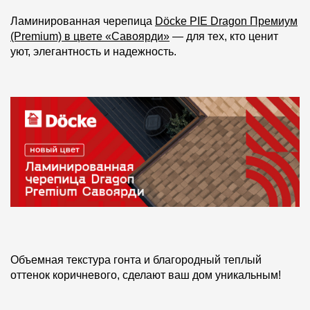
Фасадные панели
Ламинированная черепица
Döcke PIE Dragon Премиум
Фасадная плитка
(Premium) в цвете «Савоярди»
— для тех, кто ценит
уют, элегантность и надежность.
Комплектующие для фасадов
Пленки и мембраны
Мягкая кровля
Однослойная черепица
Ламинированная черепица
Комплектующие к кровле
Кровельная вентиляция
Объемная текстура гонта и благородный теплый
оттенок коричневого, сделают ваш дом уникальным!
Водостоки