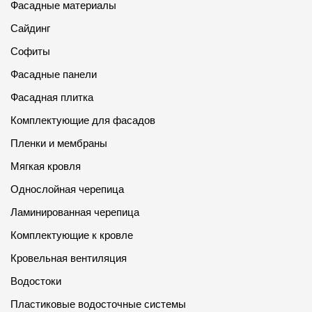
Фасадные материалы
О компании
Сайдинг
Контакты
Софиты
Фасадные панели
Контроль качества кровли
Фасадная плитка
Качество фасадов
Комплектующие для фасадов
Награды
Пленки и мембраны
Отправка рекламации
Мягкая кровля
Предложения по сотрудничеству
Однослойная черепица
Вакансии
Ламинированная черепица
Комплектующие к кровле
B2B
Кровельная вентиляция
Отзывы
Водостоки
Пластиковые водосточные системы