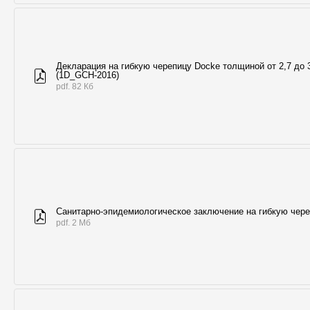
Декларация на гибкую черепицу Docke толщиной от 2,7 до 
(1D_GCH-2016)
pdf. 82 Кб
Санитарно-эпидемиологическое заключение на гибкую чер
pdf. 2 Мб