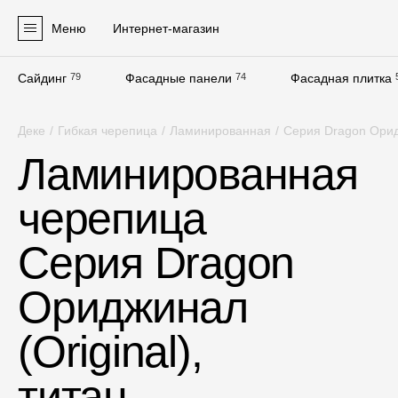
Меню
Интернет-магазин
Сайдинг
79
Фасадные панели
74
Фасадная плитка
Продукция
Деке
/
Гибкая черепица
/
Ламинированная
/
Серия Dragon Оридж
Фасадные материалы
Ламинированная
Сайдинг
черепица
Софиты
Фасадные панели
Серия Dragon
Фасадная плитка
Ориджинал
Комплектующие для фасадов
(Original),
Пленки и мембраны
титан