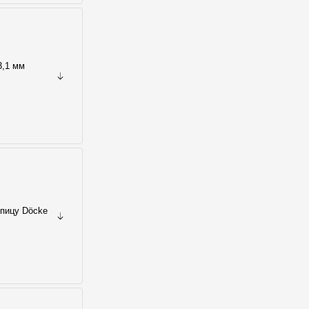
3,1 мм
епицу Döcke