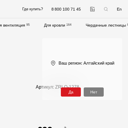
8 800 100 71 45
En
Где купить?
я вентиляция
95
Для кровли
164
Чердачные лестницы
Компания
О компании
Контакты
Ваш регион:
Алтайский край
Контроль качества кровли
Качество фасадов
Артикул: ZRLO-1278
Награды
Да
Нет
Отправка рекламации
Предложения по сотрудничеству
Вакансии
B2B