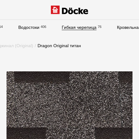
54
Водостоки
406
Гибкая черепица
76
Кровельна
Документация
инал (Original)
/
Dragon Original титан
Документация
Инструкции по монтажу
Технические листы
Рекламные материалы
Сертификаты
Гарантии
Чертежи
Текстуры
Фото объектов