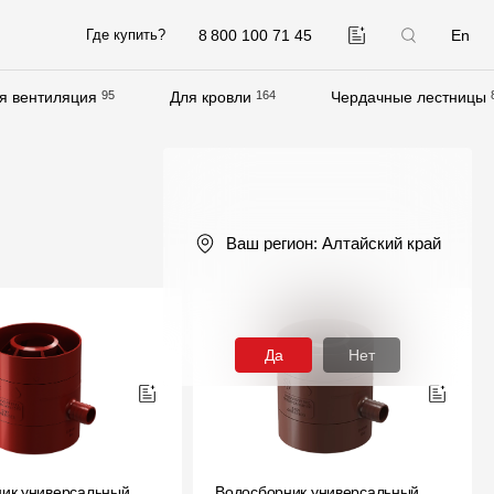
8 800 100 71 45
En
Где купить?
я вентиляция
95
Для кровли
164
Чердачные лестницы
Компания
О компании
Контакты
Ваш регион:
Алтайский край
Контроль качества кровли
Качество фасадов
Награды
Да
Нет
Отправка рекламации
Предложения по сотрудничеству
Вакансии
ик универсальный
B2B
Водосборник универсальный