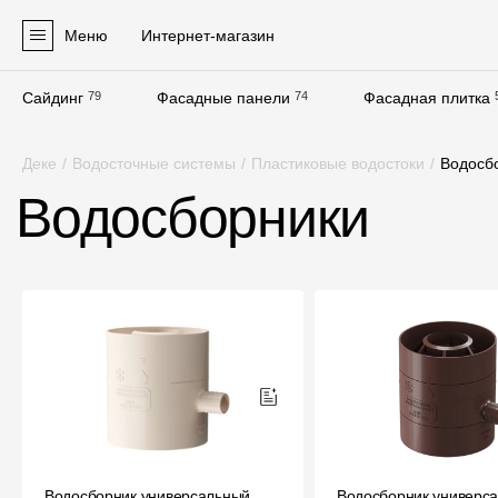
Меню
Интернет-магазин
Сайдинг
79
Фасадные панели
74
Фасадная плитка
Продукция
Деке
/
Водосточные системы
/
Пластиковые водостоки
/
Водосб
Фасадные материалы
Водосборники
Сайдинг
Софиты
Фасадные панели
Фасадная плитка
Комплектующие для фасадов
Пленки и мембраны
Водосборник универсальный
Водосборник универс