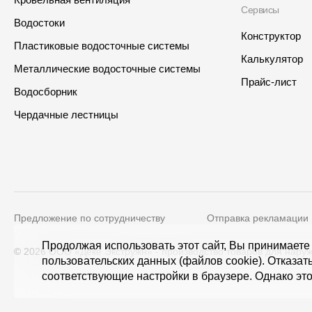
Сервисы
Водостоки
Конструктор
Пластиковые водосточные системы
Калькулятор
Металлические водосточные системы
Прайс-лист
Водосборник
Интернет-магазин
Где купить?
Чердачные лестницы
Алтайский край
Предложение по сотрудничеству
Отправка рекламации
Контакты
Адрес
Продолжая использовать этот сайт, Вы принимаете
© 2026 ООО «Дёке Экстружн» - производство товаров для наруж
пользовательских данных (файлов cookie). Отказат
8 800 100 71 45
site@docke.ru
125212, Россия, Москва, Голови
соответствующие настройки в браузере. Однако это