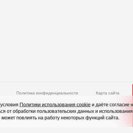
Политика конфиденциальности
Карта сайта
Режим работы
 условия
Политики использования cookie
и даёте согласие 
ной отделки загородных домов и кровли в Алтайском крае и по все
ься от обработки пользовательских данных и использовани
нское ш., д. 5, стр. 1
(БЦ "Водный")
Пн-Пт - 10-19
 может повлиять на работу некоторых функций сайта.
Сб-Вс - выходной