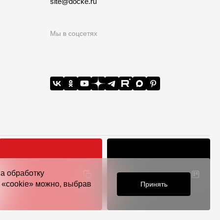
site@docke.ru
Мы в соцсетях
на обработку
Расчет
Конструктор
й РФ
я «cookie» можно, выбрав
Принять