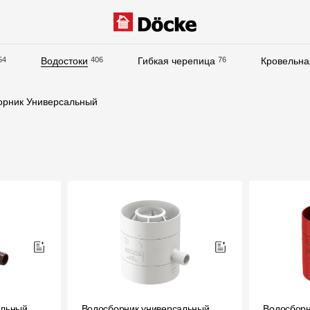
54
Водостоки
406
Гибкая черепица
76
Кровельна
Документация
орник Универсальный
Документация
Инструкции по монтажу
Технические листы
Рекламные материалы
Сертификаты
Гарантии
Чертежи
Текстуры
альный
Водосборник универсальный
Фото объектов
Водосборн