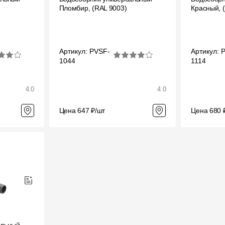
Пломбир, (RAL 9003)
Красный, 
Вопрос-ответ/Faq
Статьи
Артикул: PVSF-
Артикул: 
1044
1114
Сервисы
4.0
Конструктор
4.0
Калькулятор
Цена 647 ₽/шт
Цена 680 
Цены