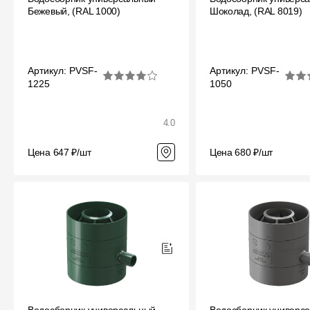
Мягкая кровля
Бежевый, (RAL 1000)
Шоколад, (RAL 8019)
Однослойная черепица
Ламинированная черепица
Артикул: PVSF-
Артикул: PVSF-
Комплектующие к кровле
1225
1050
Кровельная вентиляция
4.0
Водостоки
Цена 647 ₽/шт
Цена 680 ₽/шт
Пластиковые водосточные
системы
Металлические водосточные
системы
Водосборник
Чердачные лестницы