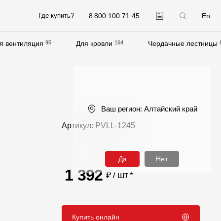
8 800 100 71 45
En
Где купить?
я вентиляция
95
Для кровли
164
Чердачные лестницы
Компания
О компании
Контакты
Ваш регион:
Алтайский край
Контроль качества кровли
Артикул: PVLL-1245
Качество фасадов
Награды
Да
Нет
Отправка рекламации
1 392
₽ / шт
*
Предложения по сотрудничеству
Вакансии
Купить онлайн
B2B