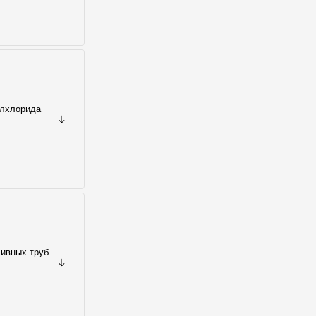
илхлорида
ливных труб