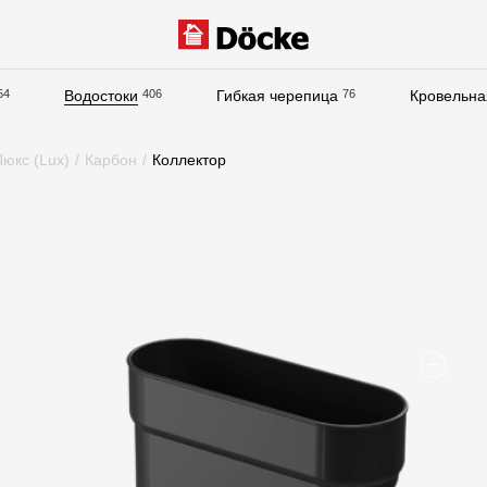
54
Водостоки
406
Гибкая черепица
76
Кровельна
Документация
юкс (Lux)
/
Карбон
/
Коллектор
Документация
Инструкции по монтажу
Технические листы
Рекламные материалы
Сертификаты
Гарантии
Чертежи
Текстуры
Фото объектов