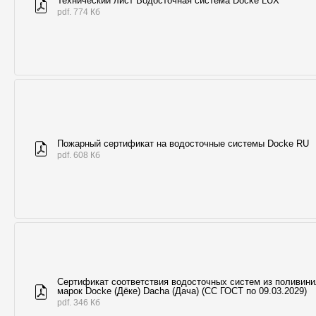
Технический лист Водосточная система Döcke LUX
pdf. 774 Кб
Пожарный сертификат на водосточные системы Docke RU
pdf. 608 Кб
Сертификат соответствия водосточных систем из поливин
марок Docke (Дёке) Dacha (Дача) (СС ГОСТ по 09.03.2029)
pdf. 346 Кб