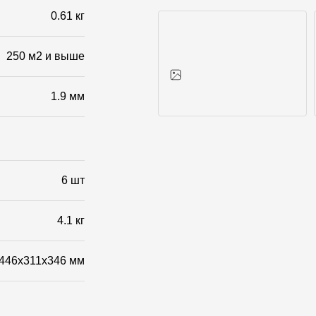
0.61 кг
250 м2 и выше
1.9 мм
Фото объектов
6 шт
4.1 кг
446x311x346 мм