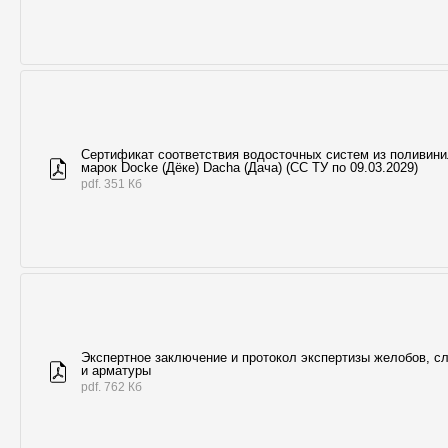
Сертификат соответствия водосточных систем из поливин
марок Docke (Дёке) Dacha (Дача) (СС ТУ по 09.03.2029)
pdf. 351 Кб
Экспертное заключение и протокол экспертизы желобов, с
и арматуры
pdf. 762 Кб