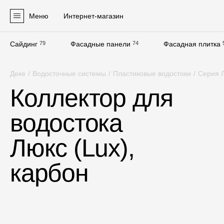
Меню
Интернет-магазин
Сайдинг
79
Фасадные панели
74
Фасадная плитка
Продукция
Деке
/
Водосточные системы
/
Пластиковые водостоки
/
Серия Л
Фасадные материалы
Коллектор для
Сайдинг
водостока
Софиты
Фасадные панели
Люкс (Lux),
Фасадная плитка
карбон
Комплектующие для фасадов
Пленки и мембраны